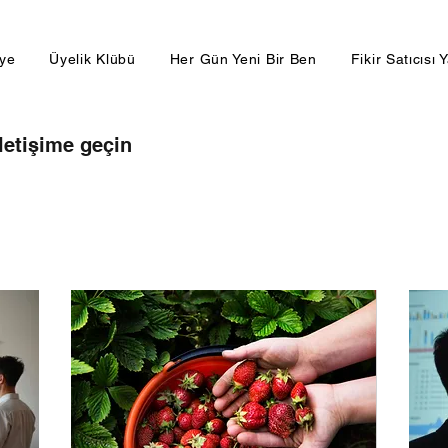
lye
Üyelik Klübü
Her Gün Yeni Bir Ben
Fikir Satıcısı 
letişime geçin