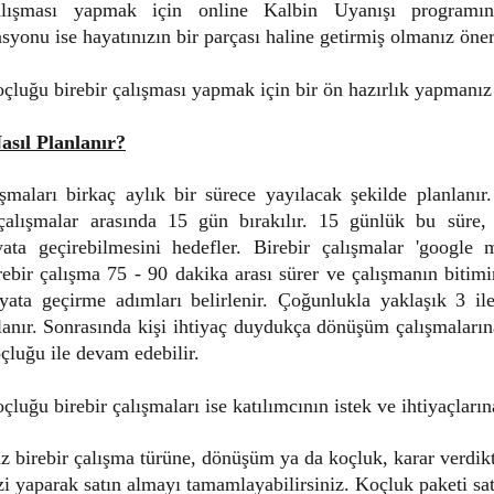
lışması yapmak için online Kalbin Uyanışı programı
yonu ise hayatınızın bir parçası haline getirmiş olmanız öneri
çluğu birebir çalışması yapmak için bir ön hazırlık yapmanı
asıl Planlanır?
maları birkaç aylık bir sürece yayılacak şekilde planlanır.
 çalışmalar arasında 15 gün bırakılır. 15 günlük bu süre,
yata geçirebilmesini hedefler. Birebir çalışmalar 'google 
rebir çalışma 75 - 90 dakika arası sürer ve çalışmanın biti
yata geçirme adımları belirlenir.
Çoğunlukla yaklaşık 3 il
anır. Sonrasında kişi ihtiyaç duydukça dönüşüm çalışmaların
çluğu ile devam edebilir.
luğu birebir çalışmaları ise katılımcının istek ve ihtiyaçların
z birebir çalışma türüne, dönüşüm ya da koçluk, karar verdik
zi yaparak satın almayı tamamlayabilirsiniz. Koçluk paketi sa