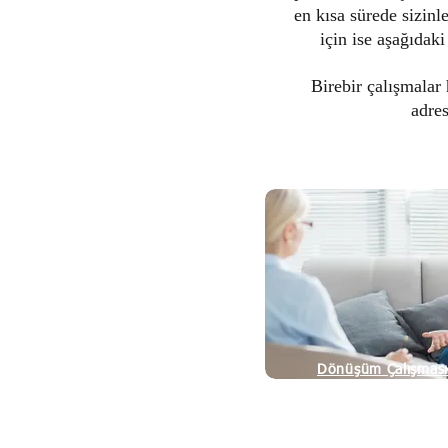
en kısa sürede sizinl
için ise aşağıdak
Birebir çalışmalar
adre
Dönüşüm Çalışması
7'li Paket
Sizi Arayalım!