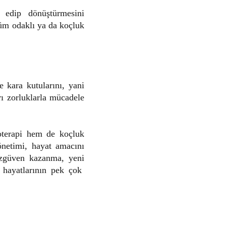
 edip dönüştürmesini
şüm odaklı ya da koçluk
e kara kutularını, yani
rı zorluklarla mücadele
oterapi hem de koçluk
yönetimi, hayat amacını
özgüven kazanma, yeni
r hayatlarının pek çok