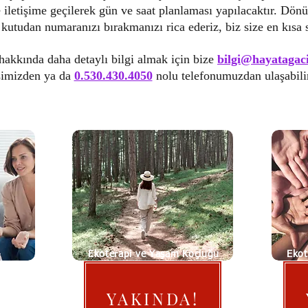
e iletişime geçilerek gün ve saat planlaması yapılacaktır. Dön
i kutudan numaranızı bırakmanızı rica ederiz, biz size en kısa
 hakkında daha detaylı bilgi almak için bize
bilgi@hayatagac
simizden ya da
0.530.430.4050
nolu telefonumuzdan ulaşabilir
Ekoterapi ve Yaşam Koçluğu
Ekot
5'li Paket
YAKINDA!
13.750 TRY​