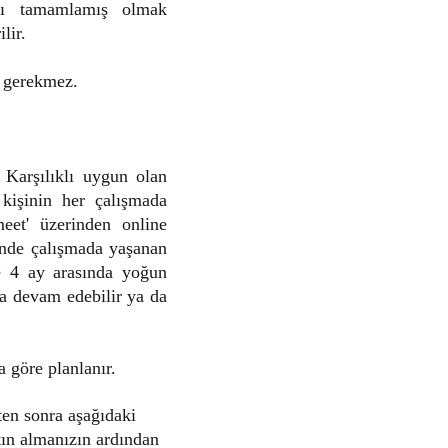
nı tamamlamış olmak
lir.
z gerekmez.
 Karşılıklı uygun olan
 kişinin her çalışmada
meet' üzerinden online
minde çalışmada yaşanan
e 4 ay arasında yoğun
a devam edebilir ya da
a göre planlanır.
ten sonra aşağıdaki
tın almanızın ardından