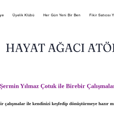
lye
Üyelik Klübü
Her Gün Yeni Bir Ben
Fikir Satıcısı 
HAYAT AĞACI ATÖ
Şermin Yılmaz Çotuk ile Birebir Çalışmala
ir çalışmalar ile kendinizi keşfedip dönüştürmeye hazır m