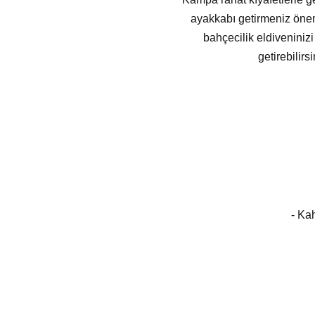
ayakkabı getirmeniz öneml
bahçecilik eldiveniniz
getirebilir
- Ka