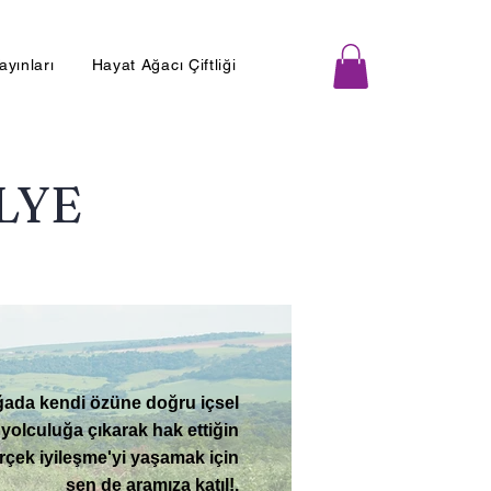
Yayınları
Hayat Ağacı Çiftliği
LYE
ada kendi özüne doğru içsel
 yolculuğa çıkarak hak ettiğin
rçek iyileşme'yi yaşamak için
sen de aramıza katıl!
.