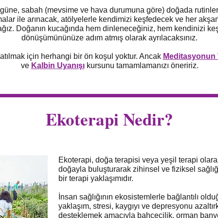
 güne, sabah (mevsime ve hava durumuna göre) doğada rutinler, 
alar ile arınacak, atölyelerle kendimizi keşfedecek ve her akş
ğız. Doğanın kucağında hem dinleneceğiniz, hem kendinizi ke
dönüşümününüze adım atmış olarak ayrılacaksınız.
tılmak için herhangi bir ön koşul yoktur.
Ancak
Meditasyonun 
ve
Kalbin Uyanışı
kursunu tamamlamanızı öneririz.
Ekoterapi Nedir?
Ekoterapi, doğa terapisi veya yeşil terapi olarak
doğayla buluşturarak zihinsel ve fiziksel sağlığı
bir terapi yaklaşımıdır.
İnsan sağlığının ekosistemlerle bağlantılı ol
yaklaşım, stresi, kaygıyı ve depresyonu azaltırk
desteklemek amacıyla bahçecilik, orman banyo