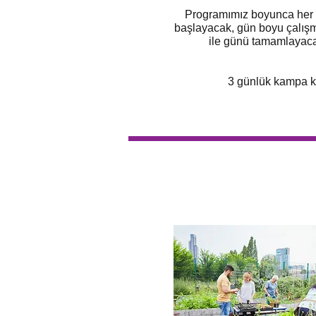
Programımız boyunca h
er
başlayacak, gün boyu çalışm
ile günü tamamlayaca
3 günlük kampa ka