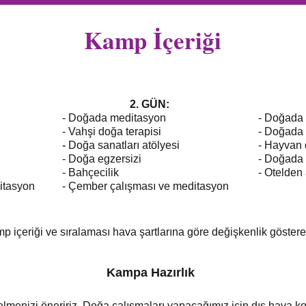
Kamp İçeriği
2. GÜN:
- Doğada meditasyon
- Doğada
- Vahşi doğa terapisi
- Doğada 
-
Doğa sanatları atölyesi
- Hayvan d
- Doğa egzersizi
- Doğada
- Bahçecilik
- Otelden 
itasyon
- Çember çalışması ve
meditasyon
p içeriği ve sıralaması hava şartlarına göre değişkenlik göstereb
Kampa Hazırlık
elmenizi öneririz. Doğa çalışmaları yapacağımız için dış hava ko