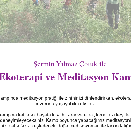
Şermin Yılmaz Çotuk ile
Ekoterapi ve Meditasyon Ka
mpında meditasyon pratiği ile zihininizi dinlendirirken, ekotera
huzurunu yaşayabileceksiniz.
kampına katılarak h
ayata kısa bir arar verecek, kendinizi keyif
 deneyimleyeceksiniz.
Kamp boyunca yapacağımız meditasyonlar
inizi daha fazla keşfedecek, doğa meditasyonları ile farkındalığın