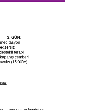
3. GÜN:
 meditasyon
egzersiz
estekli terapi
 kapanış çemberi
ayrılış (15:00'te)
ilir.
şullarına uygun kıyafet ve