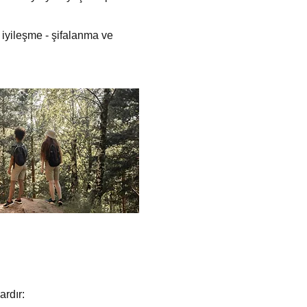
 iyileşme - şifalanma ve
ardır: