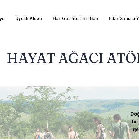
lye
Üyelik Klübü
Her Gün Yeni Bir Ben
Fikir Satıcısı 
HAYAT AĞACI ATÖ
Doğ
bir
'ge