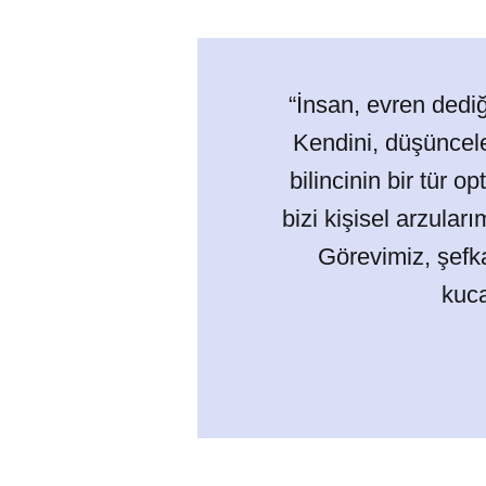
“İnsan, evren dediğ
Kendini, düşüncele
bilincinin bir tür 
bizi kişisel arzula
Görevimiz, şefka
kuca