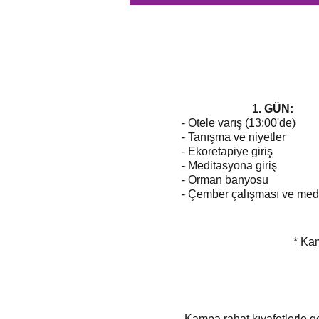
1. GÜN:
- Otele varış (13:00'de)
- Tanışma ve niyetler
- Ekoretapiye giriş
- Meditasyona giriş
- Orman banyosu
-
Çember çalışması ve
med
* Kam
Kampa rahat kıyafetlerle g