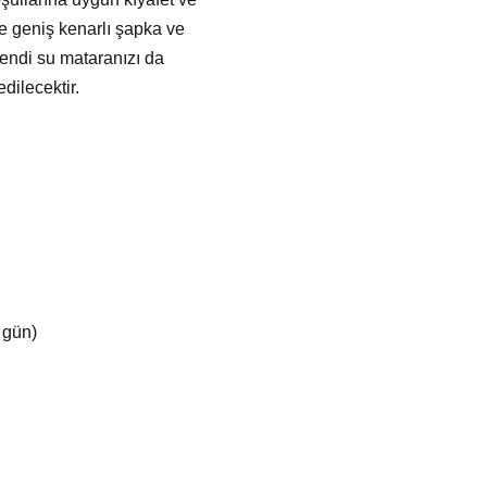
e geniş kenarlı şapka ve
kendi su mataranızı da
dilecektir.
 gün)