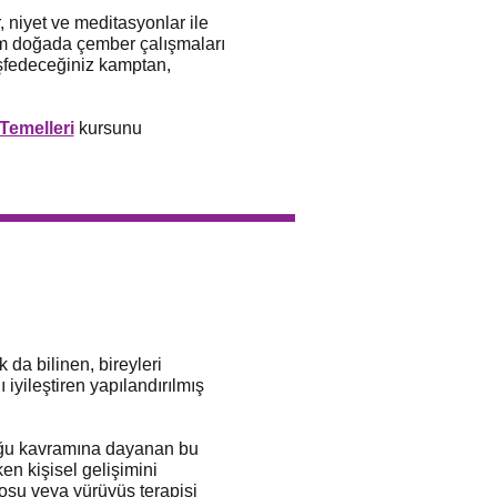
niyet ve meditasyonlar ile
am doğada çember çalışmaları
şfedeceğiniz kamptan,
Temelleri
kursunu
 da bilinen, bireyleri
 iyileştiren yapılandırılmış
duğu kavramına dayanan bu
en kişisel gelişimini
su veya yürüyüş terapisi